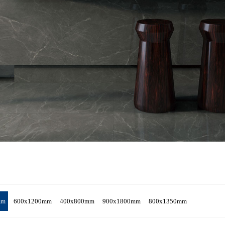
mm
600x1200mm
400x800mm
900x1800mm
800x1350mm